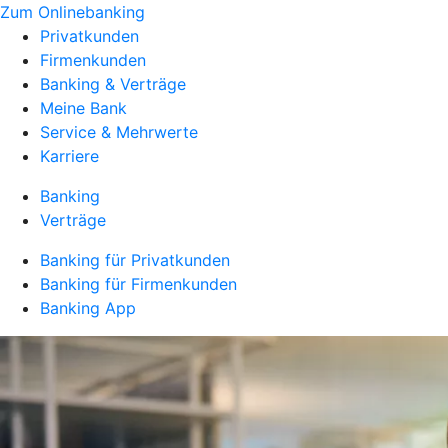
Zum Onlinebanking
Privatkunden
Firmenkunden
Banking & Verträge
Meine Bank
Service & Mehrwerte
Karriere
Banking
Verträge
Banking für Privatkunden
Banking für Firmenkunden
Banking App