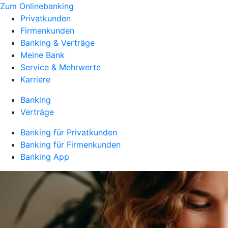
Zum Onlinebanking
Privatkunden
Firmenkunden
Banking & Verträge
Meine Bank
Service & Mehrwerte
Karriere
Banking
Verträge
Banking für Privatkunden
Banking für Firmenkunden
Banking App