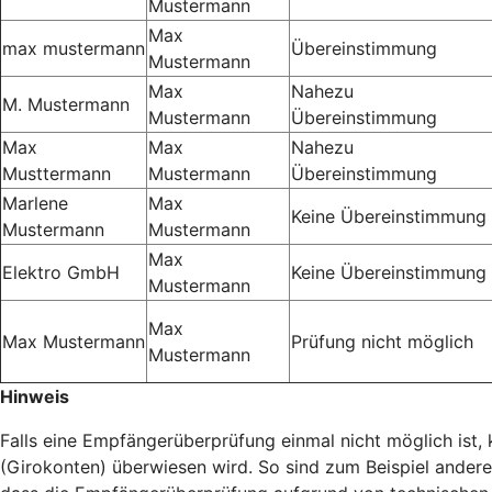
Mustermann
Max
max mustermann
Übereinstimmung
Mustermann
Max
Nahezu
M. Mustermann
Mustermann
Übereinstimmung
Max
Max
Nahezu
Musttermann
Mustermann
Übereinstimmung
Marlene
Max
Keine Übereinstimmung
Mustermann
Mustermann
Max
Elektro GmbH
Keine Übereinstimmung
Mustermann
Max
Max Mustermann
Prüfung nicht möglich
Mustermann
Hinweis
Falls eine Empfängerüberprüfung einmal nicht möglich ist
(Girokonten) überwiesen wird. So sind zum Beispiel ander