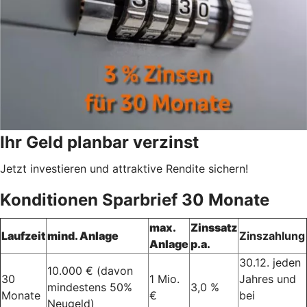
Ihr Geld planbar verzinst
Jetzt investieren und attraktive Rendite sichern!
Konditionen Sparbrief 30 Monate
max.
Zinssatz
Laufzeit
mind. Anlage
Zinszahlung
Anlage
p.a.
30.12. jeden
10.000 € (davon
30
1 Mio.
Jahres und
mindestens 50%
3,0 %
Monate
€
bei
Neugeld)