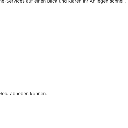
-Services auf einen Blick und klären Ihr Anliegen schnell,
e Geld abheben können.